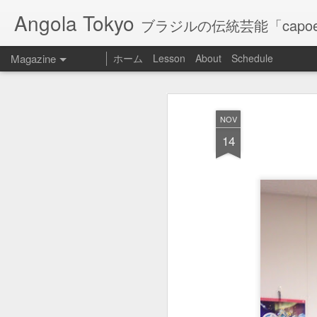
Angola Tokyo
ブラジルの伝統芸能「capoe
Magazine
ホーム
Lesson
About
Schedule
angolatoky
DEC
NOV
28
2017年11月より、当サイトは
14
http://angolatokyo.sunnyday.jp/
また、お問い合わせはこれまで通り
Angolatokyo kids合宿
SEP
4
vol.3よく笑いました
ね！
2日間よーく、笑いましたね。