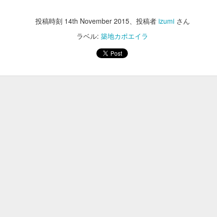
そして、ゴタフェスにきていただ
投稿時刻
14th November 2015
いたKさん！会えました！他の方
、投稿者
izumi
さん
もいらしたので沢山は話せなかっ
ユープライド🎶
ラベル:
築地カポエイラ
UG
たのですが、
9
今日は21時から、祐天寺にあるスタジオユープライドでToshiさん
による、カポエイラレッスンがあります。是非レッスンを受けて
「子供達すごいね。いつレッスン
て下さい^_^。
してるの？！」
「いま、ちょうどレッスンしてき
たところです！」
等々お話でき、お礼ができました
ー！
カポエイラ継続の糧になれば、嬉
長原祭り！ありがとうございました！！
UG
しいです！！
8
8/6(日)は長原祭りで、ダンスのパフォーマンスと一緒に、カポエ
イラのパフォーマンス、させて頂きました！
一時的に長原駅ジャックの人だかりでした。
ありがとうございました！！