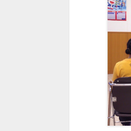
色々盛りだくさんにできたのは、
子供たちの協力と、最強のメンバ
ーと、自前の宿泊場所があると言
う環境のお陰です！！
・東中野スタジオでレッスンから
スタート
→初対面でも3分後には仲良くな
る子供たち
・ビル2階で夕飯
→チカ、トシさんありがとう。こ
A
こ子供たちは仲良くなり、集団行
動できていました
・お風呂
是
・映画コナンを観ました
→みんな夜ふかしを楽しんだね