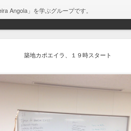
ira Angola」を学ぶグループです。
oサイト移行のお知らせ
angolatokyo@gmail.com
築地カポエイラ、１９時スタート
にて、承ります。
以下のサイトへ移行しました。
2017年は大変お世話になりました。
2018年は上記サイトでお会いしまし