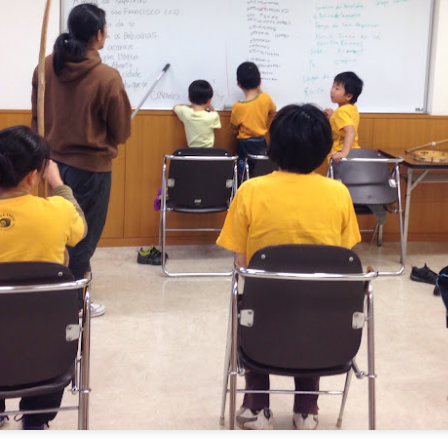
明日からキッズ合宿デ
アリススポーツクラブ
AUG
AUG
31
19
ス？！
カポエイラレッスン
楽しい時間になりますように！
http://club.spo-aca.co.jp/alicesc/
アリススポーツクラブでは、毎週
土曜日にカポエイラクラスさせて
いただいています。
山の日
ワタシは久しぶりの代講。
UG
10
明日は山の日🎶お盆休みスタートの方も多いと思いますが、仕事
普段は、ババチャン、トシさんが
休みで予定がない方！！
がんばってくれてます。
非明日13時半からスタジオオンダで、Toshiさんによるカポエイラレ
新しい方も受けてくれたので、ま
ッスンがあります。
たカポエイラの認知が広がったか
と！
いつも仕事でこの時間受けられない方も、この機会に是非！！