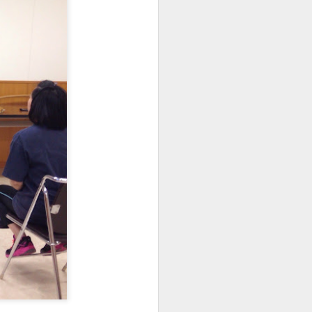
休み明け
AUG
17
お盆休みも終わり、日常
に。休み中に食べ過ぎた分
を動いて消費しませんか？
明日13時半からスタジオオンダに
て、TOSHIさんによるカポエイラ
クラスがあるので是非っ！！